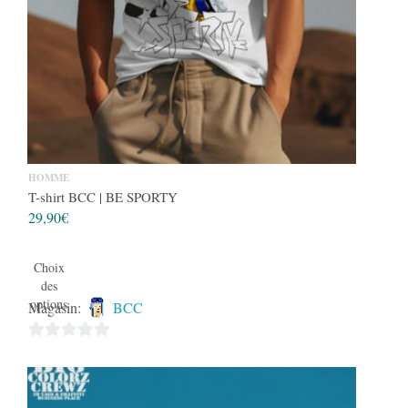
HOMME
T-shirt BCC | BE SPORTY
29,90
€
Choix
des
options
Magasin:
BCC
0
sur
5