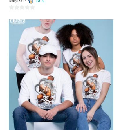
Magasin:
BCC
0
sur
5