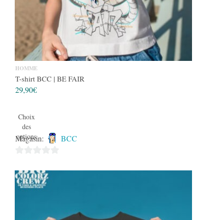
HOMME
T-shirt BCC | BE FAIR
29,90
€
Choix
des
options
Magasin:
BCC
0
sur
5