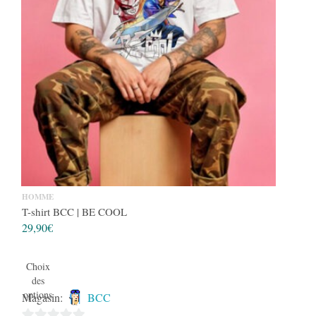
HOMME
T-shirt BCC | BE COOL
29,90
€
Choix
des
options
Magasin:
BCC