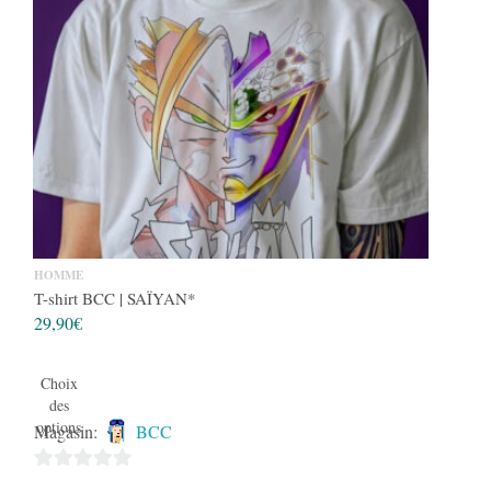
HOMME
T-shirt BCC | SAÏYAN*
29,90
€
Choix
des
options
Magasin:
BCC
0