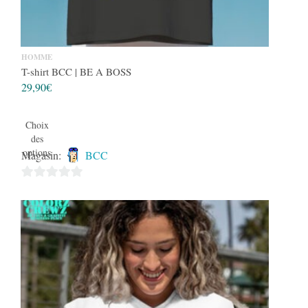
HOMME
T-shirt BCC | BE A BOSS
29,90
€
Choix
des
options
Magasin:
BCC
0
sur
5