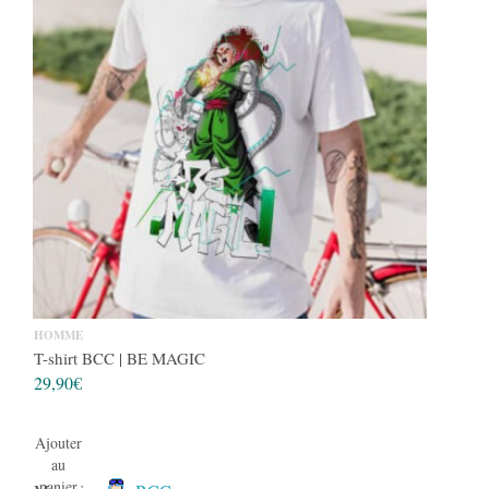
HOMME
T-shirt BCC | BE MAGIC
29,90
€
Ajouter
au
panier