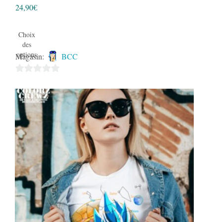
24,90
€
Choix
des
options
Magasin:
BCC
0
sur
5