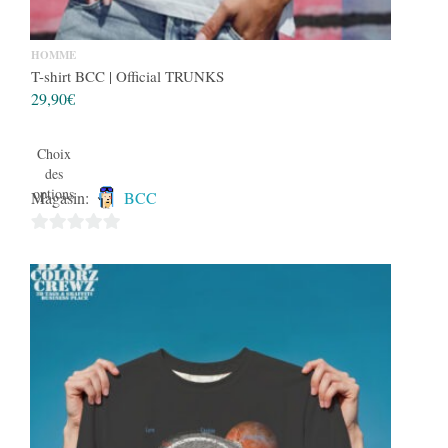
HOMME
T-shirt BCC | Official TRUNKS
29,90
€
Choix
des
options
Magasin:
BCC
0
sur
5