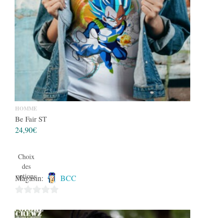
HOMME
Be Fair ST
24,90
€
Choix
des
options
Magasin:
BCC
0
sur