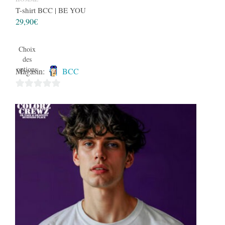
T-shirt BCC | BE YOU
29,90
€
Choix
des
options
Magasin:
BCC
0
sur
5