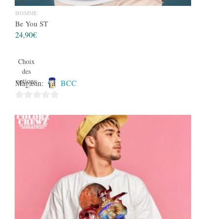
HOMME
Be You ST
24,90
€
Choix
des
options
Magasin:
BCC
0
sur
5