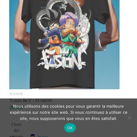
HOMME
T-shirt BCC | FUSION
Nous utilisons des cookies pour vous garantir la meilleure
29,90
€
expérience sur notre site web. Si vous continuez à utiliser ce
site, nous supposerons que vous en êtes satisfait.
Choix
OK
des
options