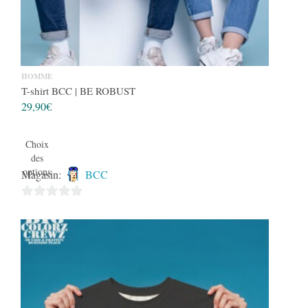
HOMME
T-shirt BCC | BE ROBUST
29,90
€
Choix
des
options
Magasin:
BCC
0
sur
5