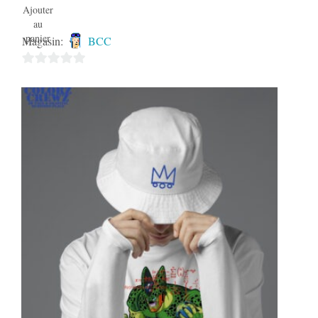
Ajouter
au
panier
Magasin:
BCC
0
sur
5