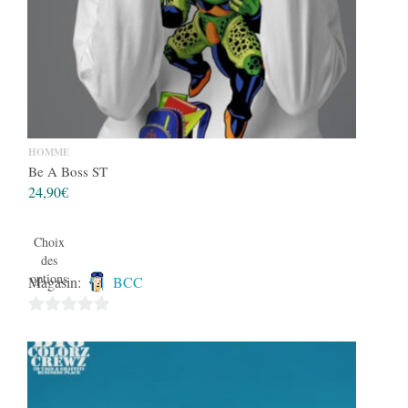
HOMME
Be A Boss ST
24,90
€
Choix
des
options
Magasin:
BCC
0
sur
5