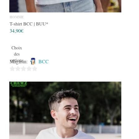
HOMME
T-shirt BCC | BUU*
34,90
€
Choix
des
options
Magasin:
BCC
0
sur
5