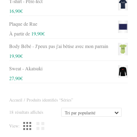
T-shirt - Père-fect
16,90
€
Plaque de Rue
À partir de
19,90
€
Body Bébé - J'peux pas j'ai bêtise avec mon parrain
19,90
€
Sweat - Akatsuki
27,90
€
Accueil
/ Produits identifiés “Séries”
Trié
18 résultats affichés
par
View:
popularité