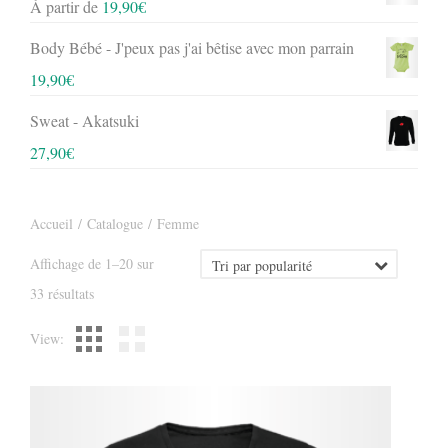
À partir de
19,90
€
Body Bébé - J'peux pas j'ai bêtise avec mon parrain
19,90
€
Sweat - Akatsuki
27,90
€
Accueil
/
Catalogue
/ Femme
Affichage de 1–20 sur
Trié
33 résultats
par
View:
popularité