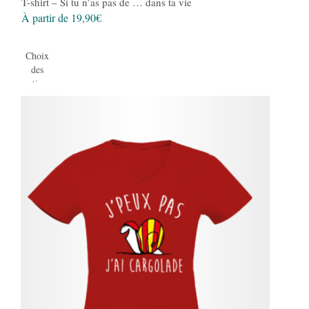
T-shirt – Si tu n’as pas de … dans ta vie
À partir de
19,90
€
Choix
des
options