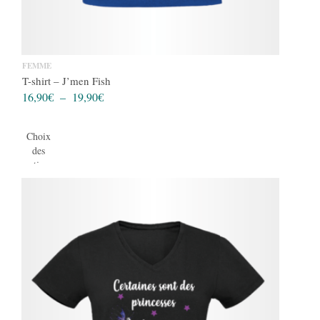
FEMME
T-shirt – J’men Fish
Plage
16,90
€
–
19,90
€
de
prix :
Choix
16,90€
des
à
options
19,90€