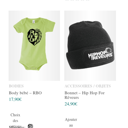
0
0
sur
sur
5
5
BODIES
ACCESSOIRES / OBJETS
Body bébé – RBO
Bonnet – Hip Hop For
Rêveurs
17,90
€
24,90
€
Choix
Ajouter
des
au
options
Magasin: