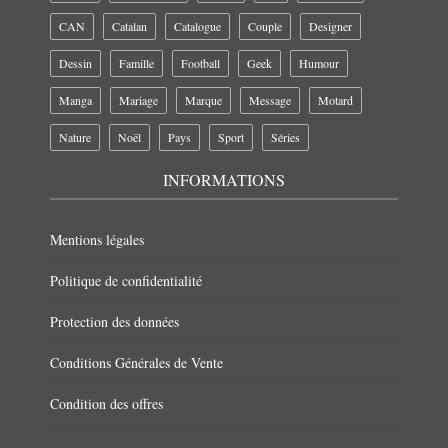
CAN
Catalan
Catalogue
Couple
Designer
Dessin
Famille
Football
Geek
Humour
Manga
Mariage
Marque
Message
Motard
Nature
Noël
Pays
Sport
Séries
INFORMATIONS
Mentions légales
Politique de confidentialité
Protection des données
Conditions Générales de Vente
Condition des offres