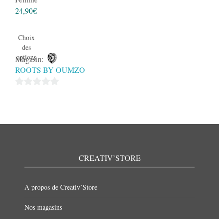
24,90
€
Choix
des
options
Magasin:
ROOTS BY OUMZO
0
sur
5
CREATIV’STORE
A propos de Creativ’Store
Nos magasins