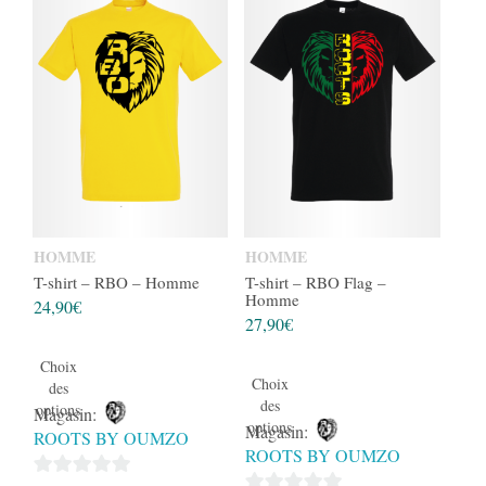
HOMME
HOMME
T-shirt – RBO – Homme
T-shirt – RBO Flag –
Homme
24,90
€
27,90
€
Choix
Choix
des
des
options
Magasin:
options
Magasin:
ROOTS BY OUMZO
ROOTS BY OUMZO