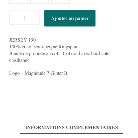
quantité
Ajouter au panier
de
T-
shirt
-
JERSEY 190
Magnitude
100% coton semi-peigné Ringspun
7
Bande de propreté au col – Col rond avec bord côte
Glitter
élasthanne
B
Logo – Magnitude 7 Glitter B
INFORMATIONS COMPLÉMENTAIRES