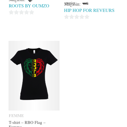
panier
Magasin:
ROOTS BY OUMZO
HIP HOP FOR REVEURS
0
0
sur
sur
5
5
FEMME
T-shirt – RBO Flag –
Femme