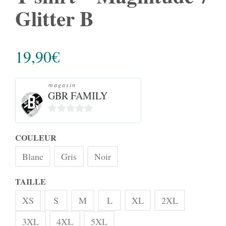
Glitter B
19,90
€
magasin
GBR FAMILY
0
sur
COULEUR
5
Blanc
Gris
Noir
TAILLE
XS
S
M
L
XL
2XL
3XL
4XL
5XL