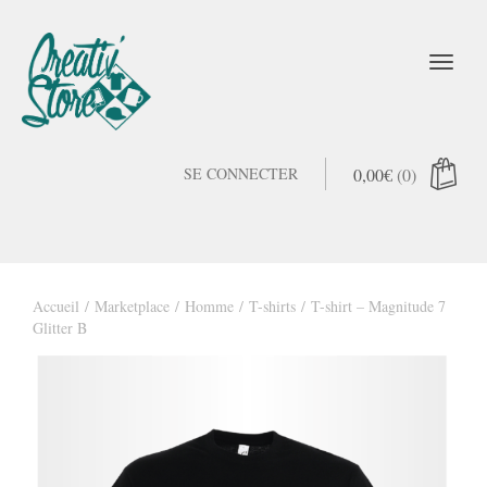
SE CONNECTER
0,00
€
(0)
Accueil
/
Marketplace
/
Homme
/
T-shirts
/ T-shirt – Magnitude 7
Glitter B