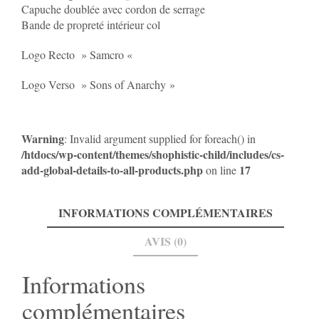
Sons
Capuche doublée avec cordon de serrage
of
Bande de propreté intérieur col
Anarchy
Logo Recto » Samcro «
Logo Verso » Sons of Anarchy »
Warning
: Invalid argument supplied for foreach() in
/htdocs/wp-content/themes/shophistic-child/includes/cs-
add-global-details-to-all-products.php
17
on line
INFORMATIONS COMPLÉMENTAIRES
AVIS (0)
Informations
complémentaires