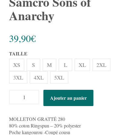
Samcro Sons of
Anarchy
39,90
€
TAILLE
XS
S
M
L
XL
2XL
3XL
4XL
5XL
quantité
Ajouter au panier
de
Sweat
à
Capuche
MOLLETON GRATTÉ 280
-
80% coton Ringspun – 20% polyester
Samcro
Poche kangourou -Coupé cousu