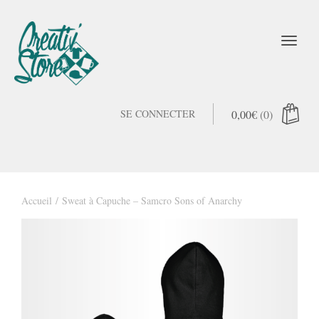
SE CONNECTER
0,00
€
(0)
Accueil
/ Sweat à Capuche – Samcro Sons of Anarchy