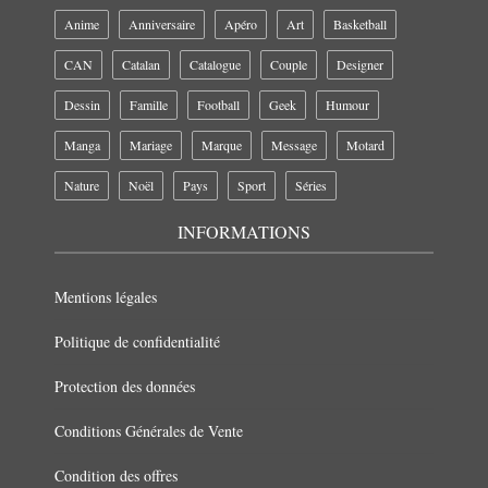
Anime
Anniversaire
Apéro
Art
Basketball
CAN
Catalan
Catalogue
Couple
Designer
Dessin
Famille
Football
Geek
Humour
Manga
Mariage
Marque
Message
Motard
Nature
Noël
Pays
Sport
Séries
INFORMATIONS
Mentions légales
Politique de confidentialité
Protection des données
Conditions Générales de Vente
Condition des offres