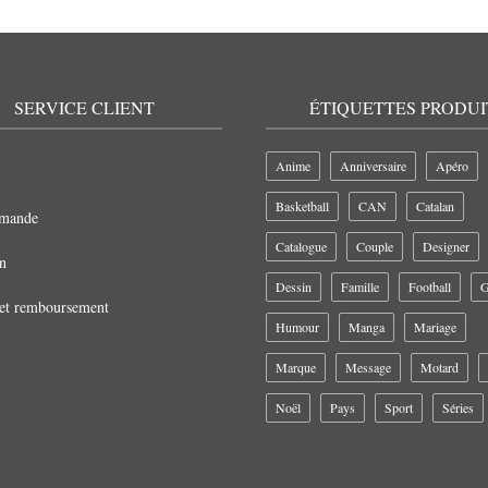
SERVICE CLIENT
ÉTIQUETTES PRODUI
Anime
Anniversaire
Apéro
Basketball
CAN
Catalan
mande
Catalogue
Couple
Designer
n
Dessin
Famille
Football
G
 et remboursement
Humour
Manga
Mariage
Marque
Message
Motard
Noël
Pays
Sport
Séries