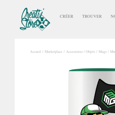
CRÉER
TROUVER
N
Accueil
/
Marketplace
/
Accessoires / Objets
/
Mugs
/ Mu