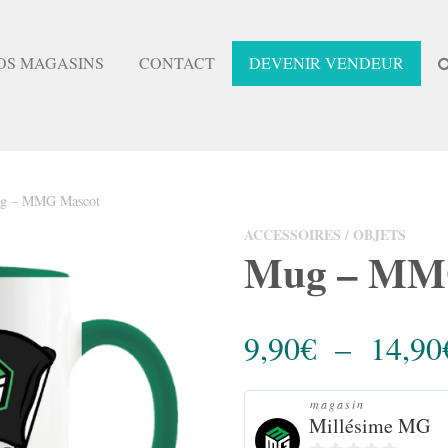
OS MAGASINS
CONTACT
DEVENIR VENDEUR
Votre pa
g – MMG Mascot
ACCESSOIRES / OBJETS
Mug – MM
9,90
€
–
14,90
magasin
Millésime MG