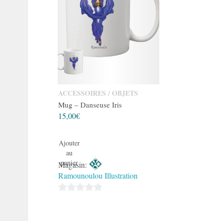
ACCESSOIRES / OBJETS
Mug – Danseuse Iris
15,00
€
Ajouter
au
panier
Magasin:
Ramounoulou Illustration
0
sur