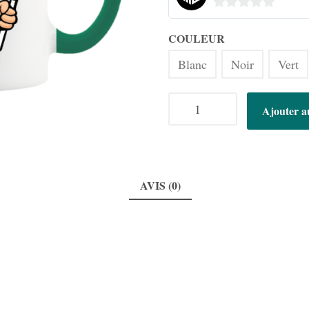
0
sur
COULEUR
5
Blanc
Noir
Vert
quantité
Ajouter a
de
Mug
-
MMG
Mascot
AVIS (0)