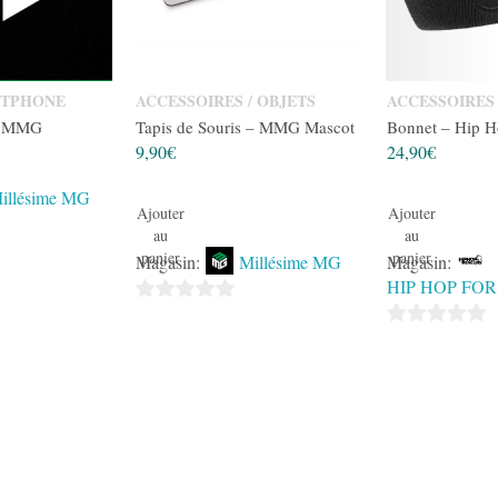
RTPHONE
ACCESSOIRES / OBJETS
ACCESSOIRES 
– MMG
Tapis de Souris – MMG Mascot
Bonnet – Hip H
9,90
€
24,90
€
illésime MG
Ajouter
Ajouter
au
au
panier
panier
Magasin:
Millésime MG
Magasin:
HIP HOP FO
0
0
sur
sur
5
5