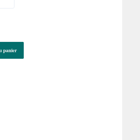
9,90€
à
14,90€
u panier