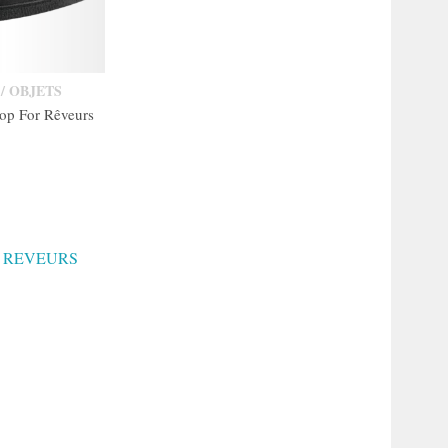
/ OBJETS
op For Rêveurs
R REVEURS