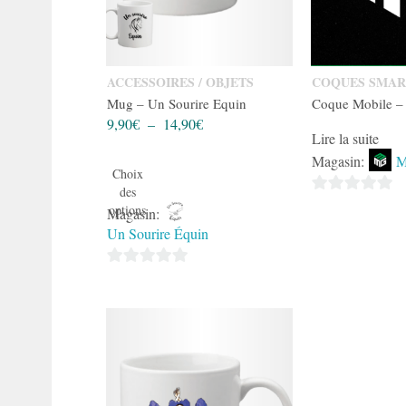
ACCESSOIRES / OBJETS
COQUES SMA
Mug – Un Sourire Equin
Coque Mobile 
Plage
9,90
€
–
14,90
€
Lire la suite
de
Magasin:
M
prix :
Choix
9,90€
des
à
0
options
Magasin:
14,90€
sur
Un Sourire Équin
5
0
sur
5