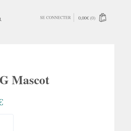
SE CONNECTER
0,00
€
(0)
nier est vide.
G Mascot
Plage
€
de
prix :