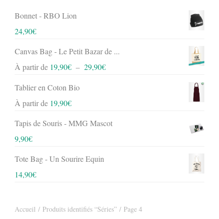
Bonnet - RBO Lion
24,90
€
Canvas Bag - Le Petit Bazar de ...
Plage
À partir de
19,90
€
–
29,90
€
de
Tablier en Coton Bio
prix :
19,90€
À partir de
19,90
€
à
29,90€
Tapis de Souris - MMG Mascot
9,90
€
Tote Bag - Un Sourire Equin
14,90
€
Accueil
/
Produits identifiés “Séries”
/ Page 4