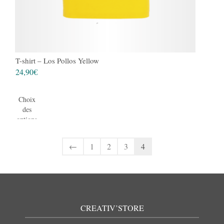
T-shirt – Los Pollos Yellow
24,90
€
Choix
des
options
←
1
2
3
4
CREATIV’STORE