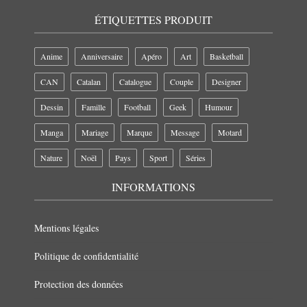
ÉTIQUETTES PRODUIT
Anime
Anniversaire
Apéro
Art
Basketball
CAN
Catalan
Catalogue
Couple
Designer
Dessin
Famille
Football
Geek
Humour
Manga
Mariage
Marque
Message
Motard
Nature
Noël
Pays
Sport
Séries
INFORMATIONS
Mentions légales
Politique de confidentialité
Protection des données