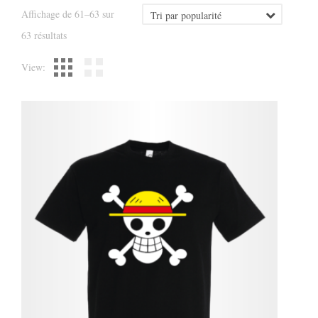
Affichage de 61–63 sur
Trié
63 résultats
par
View:
popularité